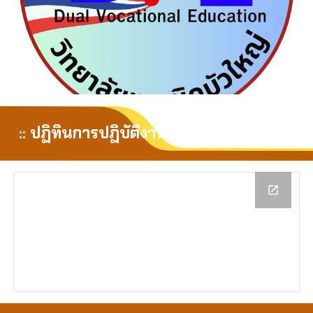
:: ปฏิทินการปฏิบัติงาน